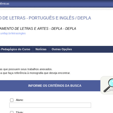
adêmicas
 DE LETRAS - PORTUGUÊS E INGLÊS / DEPLA
AMENTO DE LETRAS E ARTES - DEPLA - DEPLA
unifap.br/letrasingles
o Pedagógico do Curso
Notícias
Outras Opções
ias que possuem seus trabalhos anexados.
ca que faça referência à monografia que deseja encontrar.
INFORME OS CRITÉRIOS DA BUSCA
Aluno:
Título: