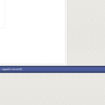
 - sigaa01.server03