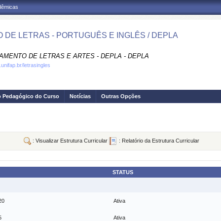
adêmicas
 DE LETRAS - PORTUGUÊS E INGLÊS / DEPLA
AMENTO DE LETRAS E ARTES - DEPLA - DEPLA
unifap.br/letrasingles
o Pedagógico do Curso
Notícias
Outras Opções
: Visualizar Estrutura Curricular
: Relatório da Estrutura Curricular
STATUS
20
Ativa
5
Ativa