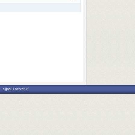
 - sigaa01.server03