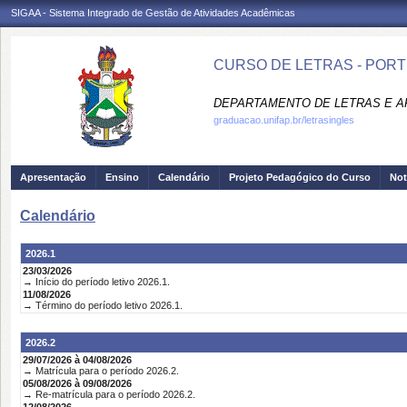
SIGAA - Sistema Integrado de Gestão de Atividades Acadêmicas
CURSO DE LETRAS - PORT
DEPARTAMENTO DE LETRAS E AR
graduacao.unifap.br/letrasingles
Apresentação
Ensino
Calendário
Projeto Pedagógico do Curso
Not
Calendário
2026.1
23/03/2026
→ Início do período letivo 2026.1.
11/08/2026
→ Término do período letivo 2026.1.
2026.2
29/07/2026 à 04/08/2026
→ Matrícula para o período 2026.2.
05/08/2026 à 09/08/2026
→ Re-matrícula para o período 2026.2.