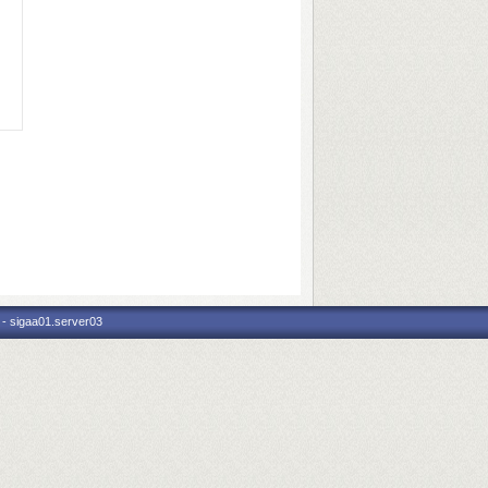
 - sigaa01.server03