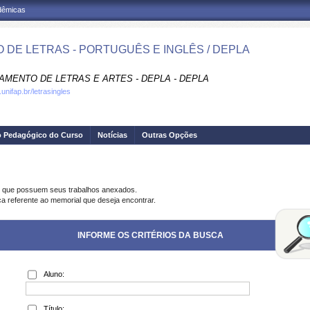
adêmicas
 DE LETRAS - PORTUGUÊS E INGLÊS / DEPLA
AMENTO DE LETRAS E ARTES - DEPLA - DEPLA
unifap.br/letrasingles
o Pedagógico do Curso
Notícias
Outras Opções
s que possuem seus trabalhos anexados.
ca referente ao memorial que deseja encontrar.
INFORME OS CRITÉRIOS DA BUSCA
Aluno:
Título: