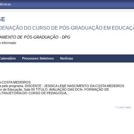
adêmicas
GE
ENAÇÃO DO CURSO DE PÓS-GRADUAÇÃO EM EDUCAÇÃ
AMENTO DE PÓS-GRADUAÇÃO - DPG
 informado
Calendário
Processos Seletivos
Notícias
DA COSTA MEDEIROS
da pelo programa. DISCENTE : JESSICA LENE NASCIMENTO DA COSTA MEDEIROS
ento de Educação, Sala 09 TÍTULO: AVALIAÇÃO DAS DCN- FORMAÇÃO DE
TRAJETÓRIA DO CURSO DE PEDAGOGIA...
+ Leia mais