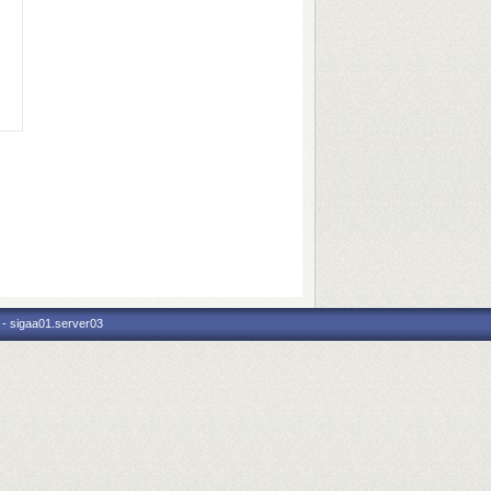
 - sigaa01.server03