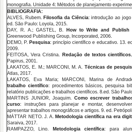
monografia. Unidade 4: Métodos de planejamento experimen
BIBLIOGRAFIA:
ALVES, Rubem.
Filosofia da Ciência
: introdução ao jogo
ed. São Paulo: Loyola, 2015.
DAY, R. A.; GASTEL, B.
How to Write and Publish a
Greenwood Publishing Group, Incorporated, 2006.
DEMO, P.
Pesquisa
: princípio científico e educativo. 13. 
2009.
FEITOSA, Vera Cristina.
Redação de textos científicos
Papirus, 2001.
LAKATOS, E. M.; MARCONI, M. A.
Técnicas de pesqui
Atlas, 2017.
LAKATOS, Eva Maria; MARCONI, Marina de Andra
trabalho científico
: procedimentos básicos, pesquisa bibl
relatório publicações e trabalhos científicos. 8.ed. São Paulo
MARTINS JUNIOR, Joaquim.
Como escrever trabalho
curso
: instruções para planejar e montar, desenvolver,
apresentar trabalhos monográficos e artigos. 9. ed. Petrópol
MÁTTAR NETO. J. A.
Metodologia científica na era digit
Saraiva, 2017.
RAMPAZZO, Lino.
Metodologia científica
: para alu