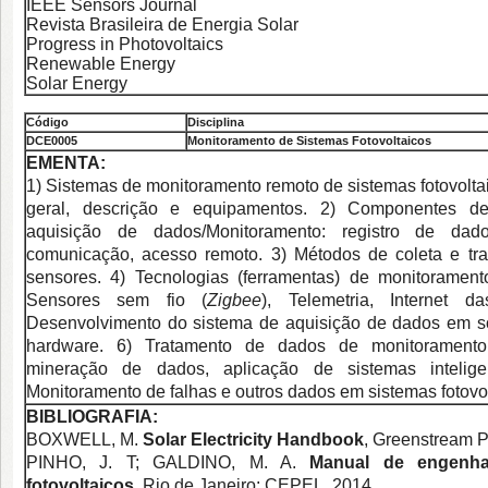
IEEE Sensors Journal
Revista Brasileira de Energia Solar
Progress in Photovoltaics
Renewable Energy
Solar Energy
Código
Disciplina
DCE0
005
Monitoramento de Sistemas Fotovoltaicos
EMENTA:
1) Sistemas de monitoramento remoto de sistemas fotovoltai
geral, descrição e equipamentos. 2) Componentes 
aquisição de dados/Monitoramento: registro de dad
comunicação, acesso remoto. 3) Métodos de coleta e tr
sensores. 4) Tecnologias (ferramentas) de monitoramen
Sensores sem fio (
Zigbee
), Telemetria, Internet d
Desenvolvimento do sistema de aquisição de dados em sof
hardware. 6) Tratamento de dados de monitoramento: 
mineração de dados, aplicação de sistemas inteligen
Monitoramento de falhas e outros dados em sistemas fotovol
BIBLIOGRAFIA:
BOXWELL, M.
Solar Electricity Handbook
, Greenstream P
PINHO, J. T; GALDINO, M. A.
Manual de engenha
fotovoltaicos
, Rio de Janeiro: CEPEL, 2014.