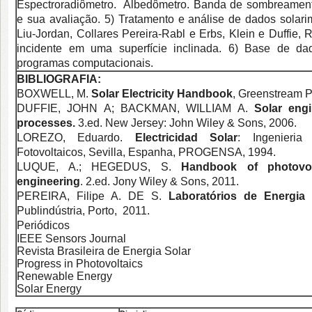
Espectroradiômetro. Albedômetro. Banda de sombreamento
e sua avaliação. 5) Tratamento e análise de dados solari
Liu-Jordan, Collares Pereira-Rabl e Erbs, Klein e Duffie,
incidente em uma superfície inclinada. 6) Base de dad
programas computacionais.
BIBLIOGRAFIA:
BOXWELL, M.
Solar Electricity Handbook
, Greenstream P
DUFFIE, JOHN A; BACKMAN, WILLIAM A.
Solar engi
processes.
3.ed. New Jersey: John Wiley & Sons, 2006.
LOREZO, Eduardo.
Electricidad Solar
: Ingenieri
Fotovoltaicos, Sevilla, Espanha, PROGENSA, 1994.
LUQUE, A.; HEGEDUS, S.
Handbook of photovol
engineering
. 2.ed. Jony Wiley & Sons, 2011.
PEREIRA, Filipe A. DE S.
Laboratórios de Energia 
Publindústria, Porto, 2011.
Periódicos
IEEE Sensors Journal
Revista Brasileira de Energia Solar
Progress in Photovoltaics
Renewable Energy
Solar Energy