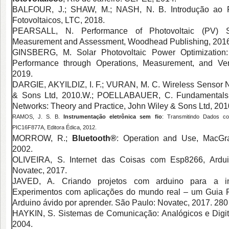
BALFOUR, J.; SHAW, M.; NASH, N. B. Introdução ao P
Fotovoltaicos, LTC, 2018.
PEARSALL, N. Performance of Photovoltaic (PV) Sy
Measurement and Assessment, Woodhead Publishing, 2016
GINSBERG, M. Solar Photovoltaic Power Optimization
Performance through Operations, Measurement, and Verif
2019.
DARGIE, AKYILDIZ, I. F.; VURAN, M. C. Wireless Sensor 
& Sons Ltd, 2010.W.; POELLABAUER, C. Fundamentals 
Networks: Theory and Practice, John Wiley & Sons Ltd, 201
RAMOS, J. S. B.
Instrumentação eletrônica sem fio
: Transmitindo Dados 
PIC16F877A, Editora Édica, 2012.
MORROW, R.;
Bluetooth®
: Operation and Use, MacGraw
2002.
OLIVEIRA, S. Internet das Coisas com Esp8266, Ardui
Novatec, 2017.
JAVED, A. Criando projetos com arduino para a in
Experimentos com aplicações do mundo real – um Guia P
Arduino ávido por aprender. São Paulo: Novatec, 2017. 280
HAYKIN, S. Sistemas de Comunicação: Analógicos e Digit
2004.