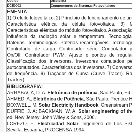
Código
Disciplina
DCE0
003
Componentes de Sistemas Fotovoltaicos
EMENTA:
1) O efeito fotovoltaico. 2) Princípio de funcionamento de um
Característica elétrica da célula fotovoltaica. 3) M
Características elétricas do módulo fotovoltaico. Associação
Influência da radiação solar e temperatura. Tecnologia
Baterias: Terminologias. Baterias recarregáveis. Tecnolog
Controlador de carga: Controlador série. Controlador p
On/Off. Controlador PWM. Ajuste e pontos de regulag
Classificação dos inversores. Inversores comutados pe
autocomutados. Características dos inversores. 7) Converso
de frequência. 9) Traçador de Curva (Curve Tracer). Ra
Tracker)
BIBLIOGRAFIA:
ARRABAÇA, D. A.
Eletrônica de potência
, São Paulo, Ed.
AHMED, A.,
Eletrônica de Potência
, São Paulo, Prentice H
BOXWELL, M.
Solar Electricity Handbook
, Greenstream P
DUFFIE, J. A; BACKMAN, W. A.
Solar engineering of t
ed. New Jersey: John Wiley & Sons, 2006.
LOREZO, E.
Electricidad Solar
: Ingenieria de Los Sis
Sevilla, Espanha, PROGENSA,1994.