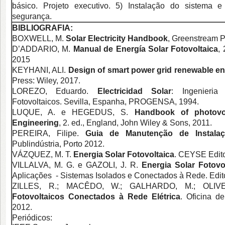
básico. Projeto executivo. 5) Instalação do sistema
segurança.
BIBLIOGRAFIA:
BOXWELL, M.
Solar Electricity Handbook
, Greenstream P
D’ADDARIO, M.
Manual de Energía Solar Fotovoltaica
, 
2015
KEYHANI, ALI.
Design of smart power grid renewable e
Press: Wiley, 2017.
LOREZO, Eduardo.
Electricidad Solar
: Ingenieri
Fotovoltaicos. Sevilla, Espanha, PROGENSA, 1994.
LUQUE, A. e HEGEDUS, S.
Handbook of photovo
Engineering
, 2. ed., England, John Wiley & Sons, 2011.
PEREIRA, Filipe.
Guia de Manutenção de Instalaç
Publindústria, Porto 2012.
VÁZQUEZ, M. T.
Energia Solar Fotovoltaica
. CEYSE Edito
VILLALVA, M. G. e GAZOLI, J. R.
Energia Solar Fotovo
Aplicações - Sistemas Isolados e Conectados à Rede. Edito
ZILLES, R.; MACÊDO, W.; GALHARDO, M.; OLIV
Fotovoltaicos Conectados à Rede Elétrica
. Oficina d
2012.
Periódicos: