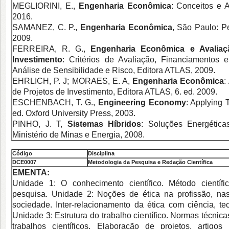
MEGLIORINI, E.,
Engenharia Econômica
: Conceitos e 
2016.
SAMANEZ, C. P.,
Engenharia Econômica
, São Paulo: Pe
2009.
FERREIRA, R. G.,
Engenharia Econômica e Avaliaç
Investimento
: Critérios de Avaliação, Financiamentos e
Análise de Sensibilidade e Risco, Editora ATLAS, 2009.
EHRLICH, P. J; MORAES, E. A,
Engenharia Econômica
:
de Projetos de Investimento, Editora ATLAS, 6. ed. 2009.
ESCHENBACH, T. G.,
Engineering Economy
: Applying 
ed. Oxford University Press, 2003.
PINHO, J. T,
Sistemas Híbridos
: Soluções Energétic
Ministério de Minas e Energia, 2008.
Código
Disciplina
DCE0
007
Metodologia da Pesquisa e Redação Científica
EMENTA:
Unidade 1: O conhecimento científico. Método científi
pesquisa. Unidade 2: Noções de ética na profissão, na
sociedade. Inter-relacionamento da ética com ciência, te
Unidade 3: Estrutura do trabalho científico. Normas técnic
trabalhos científicos. Elaboração de projetos, artigos t