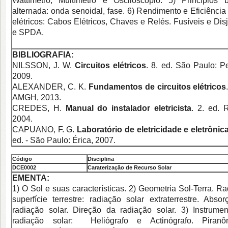
Wattímetro, Multímetro e Osciloscópio. 5) Princípios 
alternada: onda senoidal, fase. 6) Rendimento e Eficiência E
elétricos: Cabos Elétricos, Chaves e Relés. Fusíveis e Dis
e SPDA.
BIBLIOGRAFIA:
NILSSON, J. W.
Circuitos elétricos
. 8. ed. São Paulo: P
2009.
ALEXANDER, C. K.
Fundamentos de circuitos elétricos
AMGH, 2013.
CREDES, H.
Manual do instalador eletricista
. 2. ed. 
2004.
CAPUANO, F. G.
Laboratório de eletricidade e eletrônic
ed. - São Paulo: Érica, 2007.
Código
Disciplina
DCE0
002
Caraterização de Recurso Solar
EMENTA:
1) O Sol e suas características. 2) Geometria Sol-Terra. R
superfície terrestre: radiação solar extraterrestre. Abs
radiação solar. Direção da radiação solar. 3) Instrum
radiação solar: Heliógrafo e Actinógrafo. Piranôme