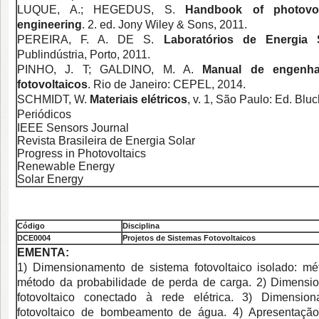
LUQUE, A.; HEGEDUS, S.
Handbook of photovol
engineering
. 2. ed. Jony Wiley & Sons, 2011.
PEREIRA, F. A. DE S.
Laboratórios de Energia S
Publindústria, Porto, 2011.
PINHO, J. T; GALDINO, M. A.
Manual de engenha
fotovoltaicos
. Rio de Janeiro: CEPEL, 2014.
SCHMIDT, W.
Materiais elétricos
, v. 1, São Paulo: Ed. Bluc
Periódicos
IEEE Sensors Journal
Revista Brasileira de Energia Solar
Progress in Photovoltaics
Renewable Energy
Solar Energy
Código
Disciplina
DCE0
004
Projetos de Sistemas Fotovoltaicos
EMENTA:
1) Dimensionamento de sistema fotovoltaico isolado: mé
método da probabilidade de perda de carga. 2) Dimensi
fotovoltaico conectado à rede elétrica. 3) Dimensio
fotovoltaico de bombeamento de água. 4) Apresentação 