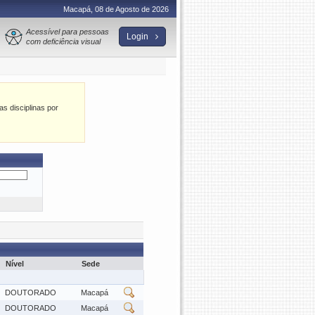
Macapá, 08 de Agosto de 2026
Acessível para pessoas
Login
com deficiência visual
as disciplinas por
Nível
Sede
DOUTORADO
Macapá
DOUTORADO
Macapá