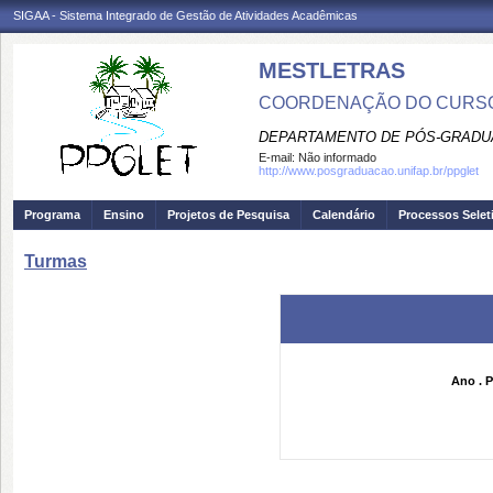
SIGAA - Sistema Integrado de Gestão de Atividades Acadêmicas
MESTLETRAS
COORDENAÇÃO DO CURSO
DEPARTAMENTO DE PÓS-GRADU
E-mail:
Não informado
http://www.posgraduacao.unifap.br/ppglet
Programa
Ensino
Projetos de Pesquisa
Calendário
Processos Selet
Turmas
Ano . P