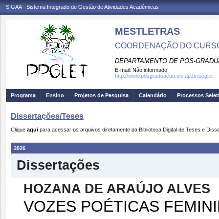
SIGAA - Sistema Integrado de Gestão de Atividades Acadêmicas
MESTLETRAS
COORDENAÇÃO DO CURSO
DEPARTAMENTO DE PÓS-GRADU
E-mail:
Não informado
http://www.posgraduacao.unifap.br/ppglet
Programa
Ensino
Projetos de Pesquisa
Calendário
Processos Selet
Dissertações/Teses
Clique
aqui
para acessar os arquivos diretamente da Biblioteca Digital de Teses e Di
2026
Dissertações
HOZANA DE ARAÚJO ALVES
VOZES POÉTICAS FEMINI