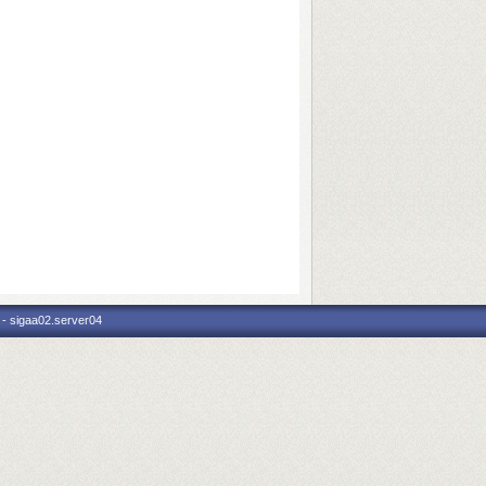
 - sigaa02.server04