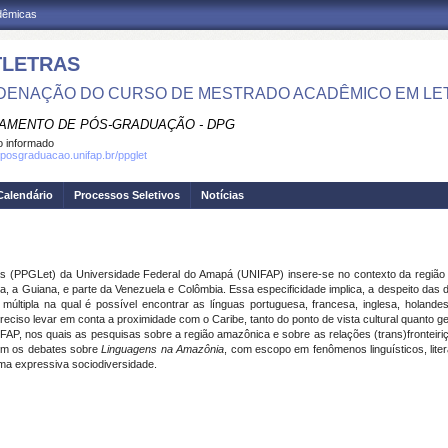
adêmicas
TLETRAS
ENAÇÃO DO CURSO DE MESTRADO ACADÊMICO EM LE
AMENTO DE PÓS-GRADUAÇÃO - DPG
 informado
.posgraduacao.unifap.br/ppglet
Calendário
Processos Seletivos
Notícias
 (PPGLet) da Universidade Federal do Amapá (UNIFAP) insere-se no contexto da região
, a Guiana, e parte da Venezuela e Colômbia. Essa especificidade implica, a despeito das d
 múltipla na qual é possível encontrar as línguas portuguesa, francesa, inglesa, holande
reciso levar em conta a proximidade com o Caribe, tanto do ponto de vista cultural quanto ge
P, nos quais as pesquisas sobre a região amazônica e sobre as relações (trans)fronteiri
em os debates sobre
Linguagens na Amazônia
, com escopo em fenômenos linguísticos, literá
ma expressiva sociodiversidade.