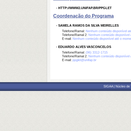
-
HTTP://WWW2.UNIFAP.BR/PPGLET
Coordenação do Programa
-
SAMELA RAMOS DA SILVA MEIRELLES
Telefone/Ramal:
Nenhum conteúdo disponível a
Telefone/Ramal 2:
Nenhum conteúdo disponível 
E-mail:
Nenhum conteúdo disponível até o mome
-
EDUARDO ALVES VASCONCELOS
Telefone/Ramal:
(96) 3312-1715
Telefone/Ramal 2:
Nenhum conteúdo disponível 
E-mail:
ppglet@unifap.br
SIGAA | Núcleo de 