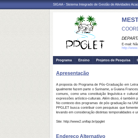
SIGAA - Sistema Integrado de Gestão de Atividades Ac
MES
COORD
DEPART
E-mail:
Não
http://www
Programa
Ensino
Projetos de Pesquisa
Apresentação
A proposta do Programa de Pós-Graduação em Letras
igualmente fazem parte o Suriname, a Guiana Francesa
comuns, como uma constituição linguística e cultural
expressões artístico-culturais. Além disso, é também p
No contexto dos programas de pós-graduação na UNIFA
PPGLET busca contribuir com pesquisas que foment
levando em consideração distintas temporalidades e u
Site: http://www2.unifap.br/ppglet
Endereço Alternativo